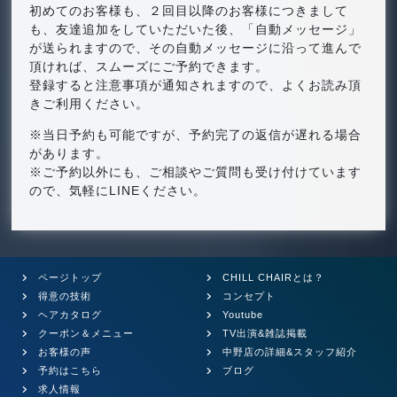
初めてのお客様も、２回目以降のお客様につきまして
も、友達追加をしていただいた後、「自動メッセージ」
が送られますので、その自動メッセージに沿って進んで
頂ければ、スムーズにご予約できます。
登録すると注意事項が通知されますので、よくお読み頂
きご利用ください。
※当日予約も可能ですが、予約完了の返信が遅れる場合
があります。
※ご予約以外にも、ご相談やご質問も受け付けています
ので、気軽にLINEください。
ページトップ
CHILL CHAIRとは？
得意の技術
コンセプト
ヘアカタログ
Youtube
クーポン＆メニュー
TV出演&雑誌掲載
お客様の声
中野店の詳細&スタッフ紹介
予約はこちら
ブログ
求人情報