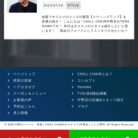
2024/07/18
STYLE
短髪でオススメのメンズの髪型【スウィングアップ】を
床屋が紹介！ こんにちは！CHILL CHAIR中野店のTERA
SAWAです！ 本日はオススメのスタイル紹介したいと思
います！ 「高めのフェードにしてスッキリさせたいなー
ページトップ
CHILL CHAIRとは？
得意の技術
コンセプト
ヘアカタログ
Youtube
クーポン＆メニュー
TV出演&雑誌掲載
お客様の声
中野店の詳細&スタッフ紹介
予約はこちら
ブログ
求人情報
© 2026
中野のバーバー・床屋 | CHILL CHAIR(チルチェア)中野店 | メンズ専門
. All Rights Reserved