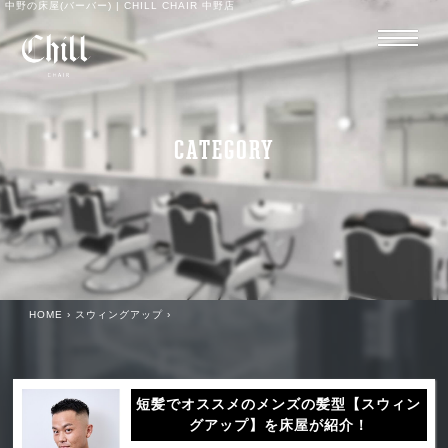
中野の床屋(バーバー) | CHILL CHAIR 中野店
CATEGORY
HOME
›
スウィングアップ
›
短髪でオススメのメンズの髪型【スウィン
グアップ】を床屋が紹介！